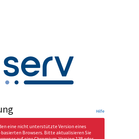
ung
Hilfe
den eine nicht unterstützte Version eines
asierten Browsers. Bitte aktualisieren Sie
rowser auf eine Chromium-Version 138 oder