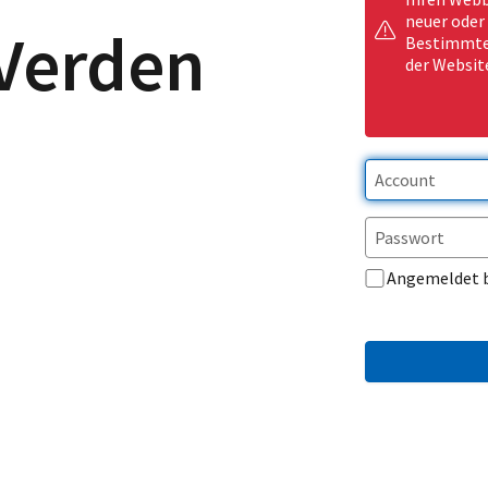
neuer oder
 Verden
Bestimmte 
der Websit
Angemeldet 